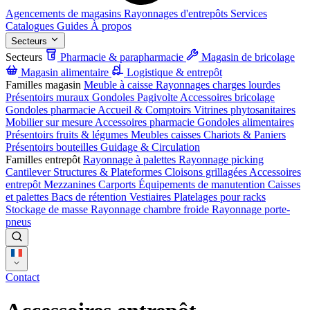
Agencements de magasins
Rayonnages d'entrepôts
Services
Catalogues
Guides
À propos
Secteurs
Secteurs
Pharmacie & parapharmacie
Magasin de bricolage
Magasin alimentaire
Logistique & entrepôt
Familles magasin
Meuble à caisse
Rayonnages charges lourdes
Présentoirs muraux
Gondoles
Pagivolte
Accessoires bricolage
Gondoles pharmacie
Accueil & Comptoirs
Vitrines phytosanitaires
Mobilier sur mesure
Accessoires pharmacie
Gondoles alimentaires
Présentoirs fruits & légumes
Meubles caisses
Chariots & Paniers
Présentoirs bouteilles
Guidage & Circulation
Familles entrepôt
Rayonnage à palettes
Rayonnage picking
Cantilever
Structures & Plateformes
Cloisons grillagées
Accessoires
entrepôt
Mezzanines
Carports
Équipements de manutention
Caisses
et palettes
Bacs de rétention
Vestiaires
Platelages pour racks
Stockage de masse
Rayonnage chambre froide
Rayonnage porte-
pneus
Contact