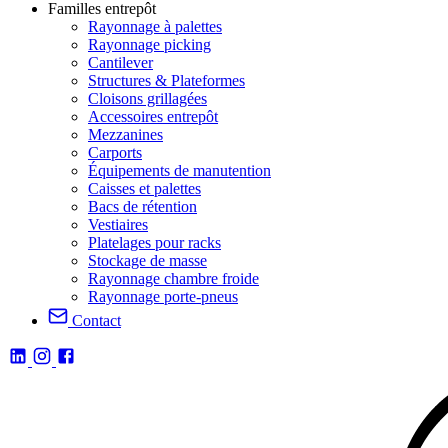
Familles entrepôt
Rayonnage à palettes
Rayonnage picking
Cantilever
Structures & Plateformes
Cloisons grillagées
Accessoires entrepôt
Mezzanines
Carports
Équipements de manutention
Caisses et palettes
Bacs de rétention
Vestiaires
Platelages pour racks
Stockage de masse
Rayonnage chambre froide
Rayonnage porte-pneus
Contact