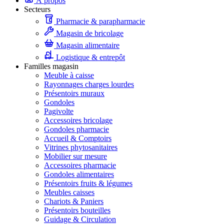
À propos
Secteurs
Pharmacie & parapharmacie
Magasin de bricolage
Magasin alimentaire
Logistique & entrepôt
Familles magasin
Meuble à caisse
Rayonnages charges lourdes
Présentoirs muraux
Gondoles
Pagivolte
Accessoires bricolage
Gondoles pharmacie
Accueil & Comptoirs
Vitrines phytosanitaires
Mobilier sur mesure
Accessoires pharmacie
Gondoles alimentaires
Présentoirs fruits & légumes
Meubles caisses
Chariots & Paniers
Présentoirs bouteilles
Guidage & Circulation