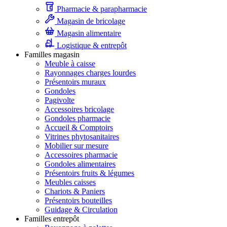
Pharmacie & parapharmacie
Magasin de bricolage
Magasin alimentaire
Logistique & entrepôt
Familles magasin
Meuble à caisse
Rayonnages charges lourdes
Présentoirs muraux
Gondoles
Pagivolte
Accessoires bricolage
Gondoles pharmacie
Accueil & Comptoirs
Vitrines phytosanitaires
Mobilier sur mesure
Accessoires pharmacie
Gondoles alimentaires
Présentoirs fruits & légumes
Meubles caisses
Chariots & Paniers
Présentoirs bouteilles
Guidage & Circulation
Familles entrepôt