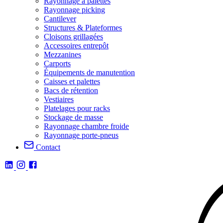
Rayonnage à palettes
Rayonnage picking
Cantilever
Structures & Plateformes
Cloisons grillagées
Accessoires entrepôt
Mezzanines
Carports
Équipements de manutention
Caisses et palettes
Bacs de rétention
Vestiaires
Platelages pour racks
Stockage de masse
Rayonnage chambre froide
Rayonnage porte-pneus
Contact