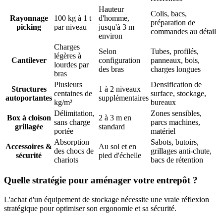
Hauteur
Colis, bacs,
Rayonnage
100 kg à 1 t
d'homme,
préparation de
picking
par niveau
jusqu'à 3 m
commandes au détail
environ
Charges
Selon
Tubes, profilés,
légères à
Cantilever
configuration
panneaux, bois,
lourdes par
des bras
charges longues
bras
Plusieurs
Densification de
Structures
1 à 2 niveaux
centaines de
surface, stockage,
autoportantes
supplémentaires
kg/m²
bureaux
Délimitation,
Zones sensibles,
Box à cloison
2 à 3 m en
sans charge
parcs machines,
grillagée
standard
portée
matériel
Absorption
Sabots, butoirs,
Accessoires &
Au sol et en
des chocs de
grillages anti-chute,
sécurité
pied d'échelle
chariots
bacs de rétention
Quelle stratégie pour aménager votre entrepôt ?
L'achat d'un équipement de stockage nécessite une vraie réflexion
stratégique pour optimiser son ergonomie et sa sécurité.