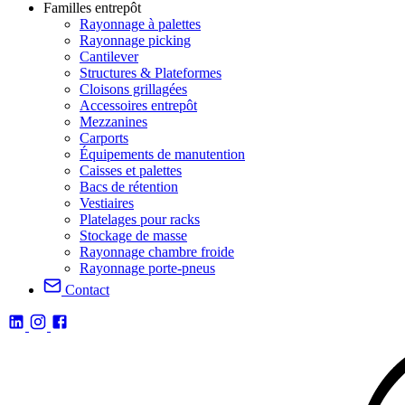
Familles entrepôt
Rayonnage à palettes
Rayonnage picking
Cantilever
Structures & Plateformes
Cloisons grillagées
Accessoires entrepôt
Mezzanines
Carports
Équipements de manutention
Caisses et palettes
Bacs de rétention
Vestiaires
Platelages pour racks
Stockage de masse
Rayonnage chambre froide
Rayonnage porte-pneus
Contact