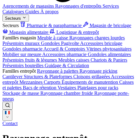
Agencements de magasins
Rayonnages d'entrepôts
Services
Catalogues
Guides
À propos
Secteurs
Secteurs
Pharmacie & parapharmacie
Magasin de bricolage
Magasin alimentaire
Logistique & entrepôt
Familles magasin
Meuble à caisse
Rayonnages charges lourdes
Présentoirs muraux
Gondoles
Pagivolte
Accessoires bricolage
Gondoles pharmacie
Accueil & Comptoirs
Vitrines phytosanitaires
Mobilier sur mesure
Accessoires pharmacie
Gondoles alimentaires
Présentoirs fruits & légumes
Meubles caisses
Chariots & Paniers
Présentoirs bouteilles
Guidage & Circulation
Familles entrepôt
Rayonnage à palettes
Rayonnage picking
Cantilever
Structures & Plateformes
Cloisons grillagées
Accessoires
entrepôt
Mezzanines
Carports
Équipements de manutention
Caisses
et palettes
Bacs de rétention
Vestiaires
Platelages pour racks
Stockage de masse
Rayonnage chambre froide
Rayonnage porte-
pneus
Contact