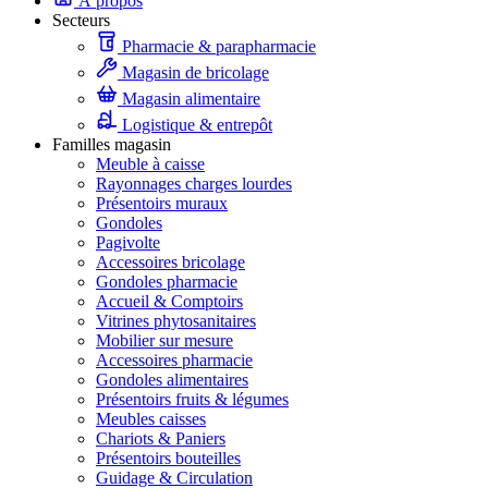
À propos
Secteurs
Pharmacie & parapharmacie
Magasin de bricolage
Magasin alimentaire
Logistique & entrepôt
Familles magasin
Meuble à caisse
Rayonnages charges lourdes
Présentoirs muraux
Gondoles
Pagivolte
Accessoires bricolage
Gondoles pharmacie
Accueil & Comptoirs
Vitrines phytosanitaires
Mobilier sur mesure
Accessoires pharmacie
Gondoles alimentaires
Présentoirs fruits & légumes
Meubles caisses
Chariots & Paniers
Présentoirs bouteilles
Guidage & Circulation