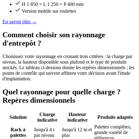
H 1 850 × L 1 250 × P 400 mm
Version mobile sur roulettes
En savoir plus
→
Comment choisir son rayonnage
d'entrepôt ?
Choisissez votre rayonnage en croisant trois critères : la charge par
niveau, la hauteur disponible sous plafond et le type de produits
stockés. Le tableau ci-dessous donne les repères dimensionnels ; les
points de contrôle qui suivent affinent votre décision avant l'étude
d'implantation.
Quel rayonnage pour quelle charge ?
Repères dimensionnels
Charge
Hauteur
Solution
Produits adaptés
indicative
indicative
Palettes complètes,
Rack à
Jusqu'à 4 t
Jusqu'à 12 m et
grande variété de
palettes
par niveau
plus
références