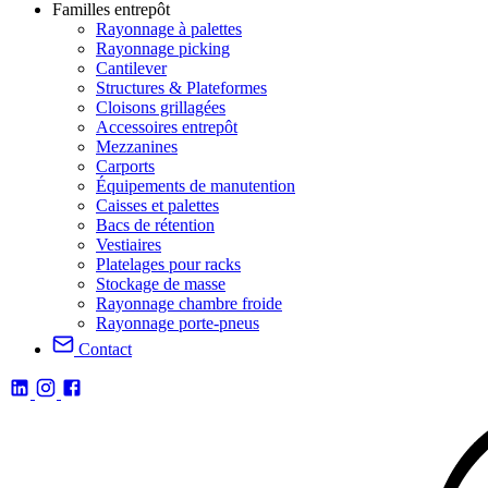
Familles entrepôt
Rayonnage à palettes
Rayonnage picking
Cantilever
Structures & Plateformes
Cloisons grillagées
Accessoires entrepôt
Mezzanines
Carports
Équipements de manutention
Caisses et palettes
Bacs de rétention
Vestiaires
Platelages pour racks
Stockage de masse
Rayonnage chambre froide
Rayonnage porte-pneus
Contact