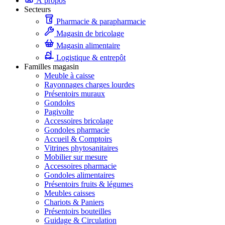
À propos
Secteurs
Pharmacie & parapharmacie
Magasin de bricolage
Magasin alimentaire
Logistique & entrepôt
Familles magasin
Meuble à caisse
Rayonnages charges lourdes
Présentoirs muraux
Gondoles
Pagivolte
Accessoires bricolage
Gondoles pharmacie
Accueil & Comptoirs
Vitrines phytosanitaires
Mobilier sur mesure
Accessoires pharmacie
Gondoles alimentaires
Présentoirs fruits & légumes
Meubles caisses
Chariots & Paniers
Présentoirs bouteilles
Guidage & Circulation