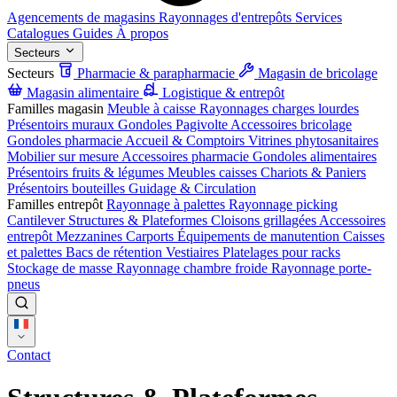
Agencements de magasins
Rayonnages d'entrepôts
Services
Catalogues
Guides
À propos
Secteurs
Secteurs
Pharmacie & parapharmacie
Magasin de bricolage
Magasin alimentaire
Logistique & entrepôt
Familles magasin
Meuble à caisse
Rayonnages charges lourdes
Présentoirs muraux
Gondoles
Pagivolte
Accessoires bricolage
Gondoles pharmacie
Accueil & Comptoirs
Vitrines phytosanitaires
Mobilier sur mesure
Accessoires pharmacie
Gondoles alimentaires
Présentoirs fruits & légumes
Meubles caisses
Chariots & Paniers
Présentoirs bouteilles
Guidage & Circulation
Familles entrepôt
Rayonnage à palettes
Rayonnage picking
Cantilever
Structures & Plateformes
Cloisons grillagées
Accessoires
entrepôt
Mezzanines
Carports
Équipements de manutention
Caisses
et palettes
Bacs de rétention
Vestiaires
Platelages pour racks
Stockage de masse
Rayonnage chambre froide
Rayonnage porte-
pneus
Contact