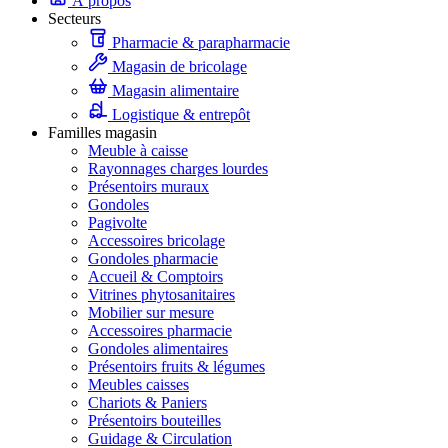
À propos
Secteurs
Pharmacie & parapharmacie
Magasin de bricolage
Magasin alimentaire
Logistique & entrepôt
Familles magasin
Meuble à caisse
Rayonnages charges lourdes
Présentoirs muraux
Gondoles
Pagivolte
Accessoires bricolage
Gondoles pharmacie
Accueil & Comptoirs
Vitrines phytosanitaires
Mobilier sur mesure
Accessoires pharmacie
Gondoles alimentaires
Présentoirs fruits & légumes
Meubles caisses
Chariots & Paniers
Présentoirs bouteilles
Guidage & Circulation