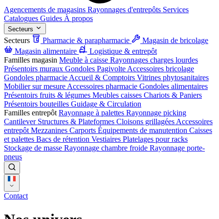
Agencements de magasins
Rayonnages d'entrepôts
Services
Catalogues
Guides
À propos
Secteurs
Secteurs
Pharmacie & parapharmacie
Magasin de bricolage
Magasin alimentaire
Logistique & entrepôt
Familles magasin
Meuble à caisse
Rayonnages charges lourdes
Présentoirs muraux
Gondoles
Pagivolte
Accessoires bricolage
Gondoles pharmacie
Accueil & Comptoirs
Vitrines phytosanitaires
Mobilier sur mesure
Accessoires pharmacie
Gondoles alimentaires
Présentoirs fruits & légumes
Meubles caisses
Chariots & Paniers
Présentoirs bouteilles
Guidage & Circulation
Familles entrepôt
Rayonnage à palettes
Rayonnage picking
Cantilever
Structures & Plateformes
Cloisons grillagées
Accessoires
entrepôt
Mezzanines
Carports
Équipements de manutention
Caisses
et palettes
Bacs de rétention
Vestiaires
Platelages pour racks
Stockage de masse
Rayonnage chambre froide
Rayonnage porte-
pneus
Contact