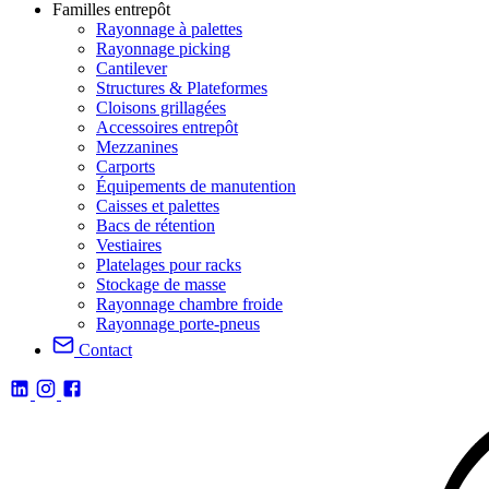
Familles entrepôt
Rayonnage à palettes
Rayonnage picking
Cantilever
Structures & Plateformes
Cloisons grillagées
Accessoires entrepôt
Mezzanines
Carports
Équipements de manutention
Caisses et palettes
Bacs de rétention
Vestiaires
Platelages pour racks
Stockage de masse
Rayonnage chambre froide
Rayonnage porte-pneus
Contact