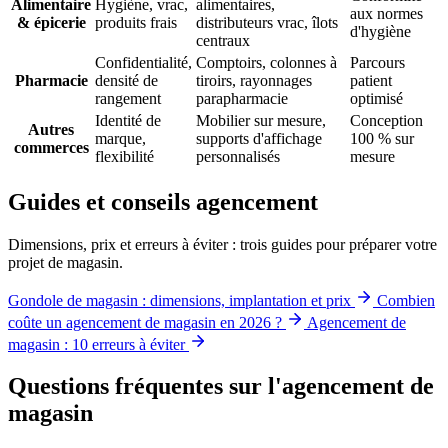
Alimentaire
Hygiène, vrac,
alimentaires,
aux normes
& épicerie
produits frais
distributeurs vrac, îlots
d'hygiène
centraux
Confidentialité,
Comptoirs, colonnes à
Parcours
Pharmacie
densité de
tiroirs, rayonnages
patient
rangement
parapharmacie
optimisé
Identité de
Mobilier sur mesure,
Conception
Autres
marque,
supports d'affichage
100 % sur
commerces
flexibilité
personnalisés
mesure
Guides et conseils agencement
Dimensions, prix et erreurs à éviter : trois guides pour préparer votre
projet de magasin.
Gondole de magasin : dimensions, implantation et prix
Combien
coûte un agencement de magasin en 2026 ?
Agencement de
magasin : 10 erreurs à éviter
Questions fréquentes sur l'agencement de
magasin