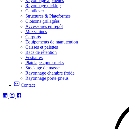
Rayonnage à palettes
Rayonnage picking
Cantilever
Structures & Plateformes
Cloisons grillagées
Accessoires entrepôt
Mezzanines
Carports
Équipements de manutention
Caisses et palettes
Bacs de rétention
Vestiaires
Platelages pour racks
Stockage de masse
Rayonnage chambre froide
Rayonnage porte-pneus
Contact