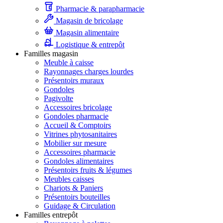
Pharmacie & parapharmacie
Magasin de bricolage
Magasin alimentaire
Logistique & entrepôt
Familles magasin
Meuble à caisse
Rayonnages charges lourdes
Présentoirs muraux
Gondoles
Pagivolte
Accessoires bricolage
Gondoles pharmacie
Accueil & Comptoirs
Vitrines phytosanitaires
Mobilier sur mesure
Accessoires pharmacie
Gondoles alimentaires
Présentoirs fruits & légumes
Meubles caisses
Chariots & Paniers
Présentoirs bouteilles
Guidage & Circulation
Familles entrepôt